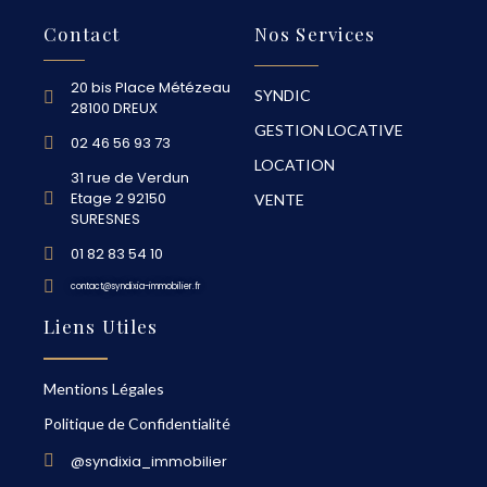
Contact
Nos Services
20 bis Place Métézeau
SYNDIC
28100 DREUX
GESTION LOCATIVE
02 46 56 93 73
LOCATION
31 rue de Verdun
Etage 2 92150
VENTE
SURESNES
01 82 83 54 10
contact@syndixia-immobilier.fr
Liens Utiles
Mentions Légales
Politique de Confidentialité
@syndixia_immobilier