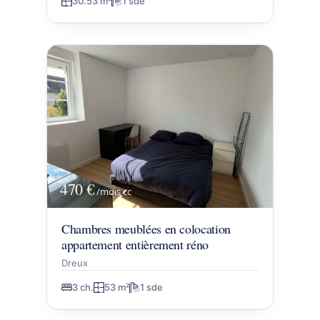
30.53 m²
1 sde
470 €
/mois
cc
Chambres meublées en colocation
appartement entièrement réno
Dreux
3 ch.
53 m²
1 sde