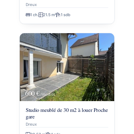
Dreux
1 ch.
21.5 m²
1 sdb
600 €
/mois
cc
Studio meublé de 30 m2 à louer Proche
gare
Dreux