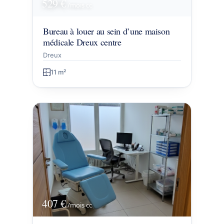
529 €
/mois
cc
Bureau à louer au sein d’une maison
médicale Dreux centre
Dreux
11 m²
407 €
/mois
cc