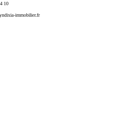
54 10
ndixia-immobilier.fr