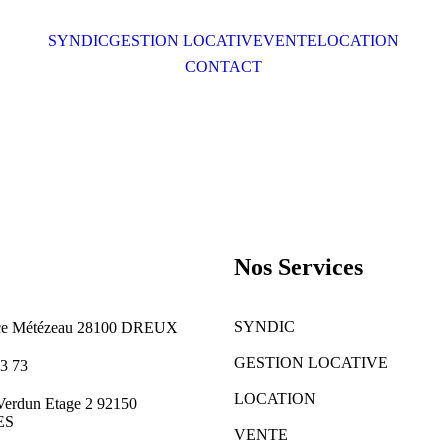
SYNDIC
GESTION LOCATIVE
VENTE
LOCATION
CONTACT
Nos Services
SYNDIC
ace Métézeau 28100 DREUX
GESTION LOCATIVE
93 73
LOCATION
 Verdun Etage 2 92150
ES
VENTE