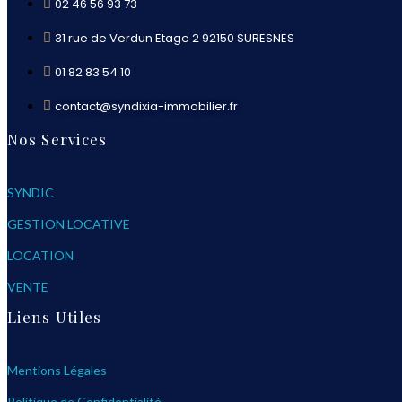
02 46 56 93 73
31 rue de Verdun Etage 2 92150 SURESNES
01 82 83 54 10
contact@syndixia-immobilier.fr
Nos Services
SYNDIC
GESTION LOCATIVE
LOCATION
VENTE
Liens Utiles
Mentions Légales
Politique de Confidentialité