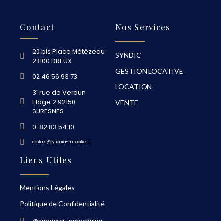
Contact
Nos Services
20 bis Place Métézeau
SYNDIC
28100 DREUX
GESTION LOCATIVE
02 46 56 93 73
LOCATION
31 rue de Verdun
Etage 2 92150
VENTE
SURESNES
01 82 83 54 10
contact@syndixia-immobilier.fr
Liens Utiles
Mentions Légales
Politique de Confidentialité
@syndixia_immobilier