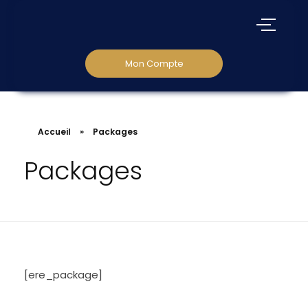
Mon Compte
Accueil
»
Packages
Packages
[ere_package]