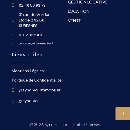
GESTION LOCATIVE
02 46 56 93 73
LOCATION
31 rue de Verdun
Etage 2 92150
VENTE
SURESNES
01 82 83 54 10
contact@syndixia-immobilier.fr
Liens Utiles
Mentions Légales
Politique de Confidentialité
@syndixia_immobilier
@syndixia
© 2026 Syndixia. Tous droits réservés