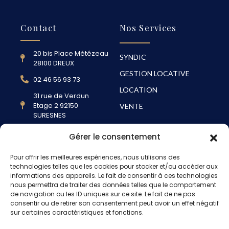
Contact
Nos Services
20 bis Place Métézeau
SYNDIC
28100 DREUX
GESTION LOCATIVE
02 46 56 93 73
LOCATION
31 rue de Verdun
Etage 2 92150
VENTE
SURESNES
01 82 83 54 10
Gérer le consentement
contact@syndixia-immobilier.fr
Pour offrir les meilleures expériences, nous utilisons des
Liens Utiles
technologies telles que les cookies pour stocker et/ou accéder aux
informations des appareils. Le fait de consentir à ces technologies
nous permettra de traiter des données telles que le comportement
de navigation ou les ID uniques sur ce site. Le fait de ne pas
Mentions Légales
consentir ou de retirer son consentement peut avoir un effet négatif
Politique de Confidentialité
sur certaines caractéristiques et fonctions.
@syndixia_immobilier