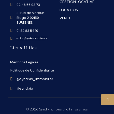
GESTION LOCATIVE
02 46 56 93 73
LOCATION
31 rue de Verdun
Etage 2 92150
VENTE
SURESNES
01 82 83 54 10
contact@syndixia-immobilier.fr
Liens Utiles
Mentions Légales
Politique de Confidentialité
@syndixia_immobilier
@syndixia
© 2026 Syndixia. Tous droits réservés