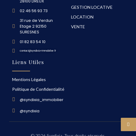
28100 DREUX
GESTION LOCATIVE
02 46 56 93 73
LOCATION
31 rue de Verdun
Etage 2 92150
VENTE
SURESNES
01 82 83 54 10
contact@syndixia-immobilier.fr
Liens Utiles
Mentions Légales
Politique de Confidentialité
@syndixia_immobilier
@syndixia
© 2026 Syndixia. Tous droits réservés