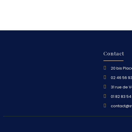
Contact
20 bis Pla
02 46 56 9
31 rue de 
01 82 83 54
contact@sy