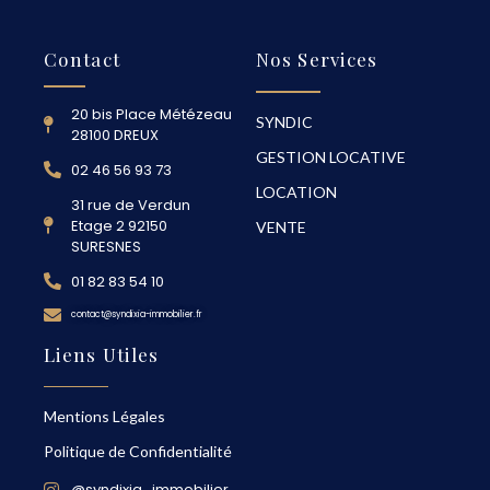
Contact
Nos Services
20 bis Place Métézeau
SYNDIC
28100 DREUX
GESTION LOCATIVE
02 46 56 93 73
LOCATION
31 rue de Verdun
Etage 2 92150
VENTE
SURESNES
01 82 83 54 10
contact@syndixia-immobilier.fr
Liens Utiles
Mentions Légales
Politique de Confidentialité
@syndixia_immobilier