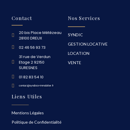
Contact
Nos Services
20 bis Place Métézeau
SYNDIC
28100 DREUX
GESTION LOCATIVE
02 46 56 93 73
LOCATION
31 rue de Verdun
Etage 2 92150
VENTE
SURESNES
01 82 83 54 10
contact@syndixia-immobilier.fr
Liens Utiles
Mentions Légales
Politique de Confidentialité