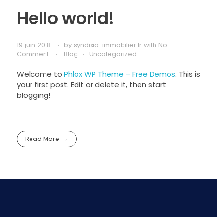
Hello world!
19 juin 2018
by
syndixia-immobilier.fr
with
No
Comment
Blog
Uncategorized
Welcome to
Phlox WP Theme – Free Demos
. This is
your first post. Edit or delete it, then start
blogging!
Read More